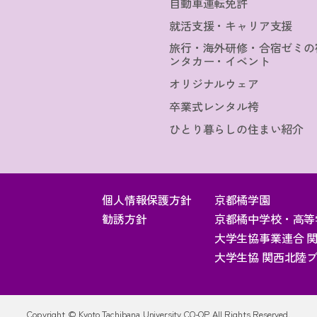
自動車運転免許
就活支援・キャリア支援
旅行・海外研修・合宿ゼミの
ンタカー・イベント
オリジナルウェア
卒業式レンタル袴
ひとり暮らしの住まい紹介
個人情報保護方針
京都橘学園
勧誘方針
京都橘中学校・高等
大学生協事業連合 
大学生協 関西北陸
Copyright © Kyoto Tachibana University CO-OP All Rights Reserved.