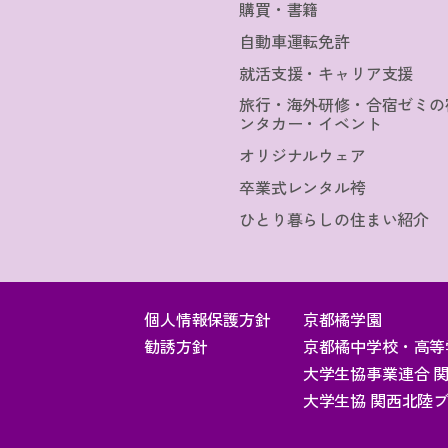
購買・書籍
自動車運転免許
就活支援・キャリア支援
旅行・海外研修・合宿ゼミの
ンタカー・イベント
オリジナルウェア
卒業式レンタル袴
ひとり暮らしの住まい紹介
個人情報保護方針
京都橘学園
勧誘方針
京都橘中学校・高等
大学生協事業連合 
大学生協 関西北陸