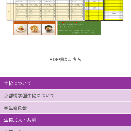
PDF版はこちら
生協について
京都橘学園生協について
学生委員会
生協加入・共済