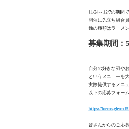
11/24
～
12/7
の期間
開催に先立ち組合
麺の種類はラーメ
募集期間：
5
自分の好きな麺や
というメニューを
実際提供するメニ
以下の応募フォー
https://forms.gle
皆さんからのご応