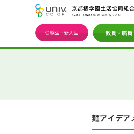
受験生・新入生
麺アイデア