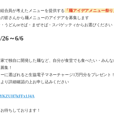
で組合員が考えたメニューを提供する
「麺アイデアメニュー祭り
員の皆さんから麺メニューのアイデアを募集します
ン・うどん
or
そば・まぜそば・スパゲッティからお選びください
/26
～
6/6
お家で独自に開発した麺など、自分が食堂でも食べたい・みんな
大募集！
ューに選ばれると生協電子マネーチャージ
1
万円分をプレゼント
ムより詳細確認の上お申し込みください
/mJ5YKZUH7kFFx1J4A
募お待ちしております！